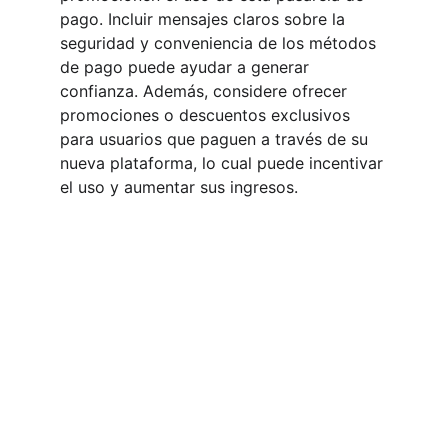
pago. Incluir mensajes claros sobre la 
seguridad y conveniencia de los métodos 
de pago puede ayudar a generar 
confianza. Además, considere ofrecer 
promociones o descuentos exclusivos 
para usuarios que paguen a través de su 
nueva plataforma, lo cual puede incentivar 
el uso y aumentar sus ingresos.
Payment processor in Mexico without
restrictions. Accept online payments
without a bank account. Alternative to
Stripe and PayPal in Mexico. Payment
solution without blockages in Mexico.
Payment processor for sports betting in
Mexico. Payment method for gambling
without restrictions. Online payments for
games of chance. Payment gateway for
high-risk products. Alternative to PayPal